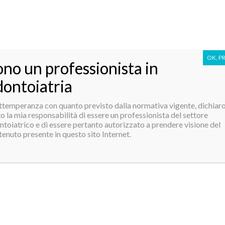
OK, P
ono un professionista in
dontoiatria
ottemperanza con quanto previsto dalla normativa vigente, dichiar
 IMPRONTA/FA
o la mia responsabilità di essere un professionista del settore
ntoiatrico e di essere pertanto autorizzato a prendere visione del
enuto presente in questo sito Internet.
"Il vantaggio di applicare un full arch 
correttamente in tutti i suoi aspetti
si rivela nell'applicarlo senza 
ritocchi a un paziente al quale è 
terminato l'effetto dell'anestesia.