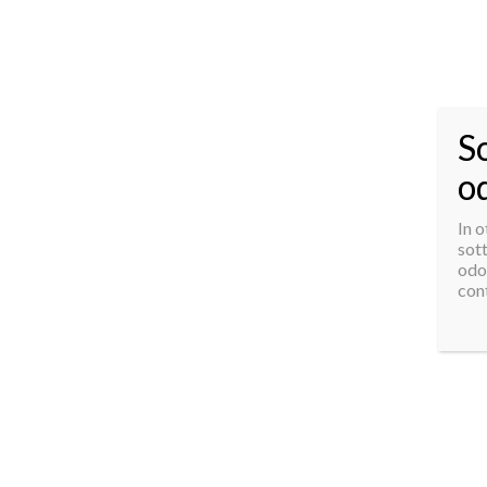
S
o
In 
SOL
sott
odo
cont